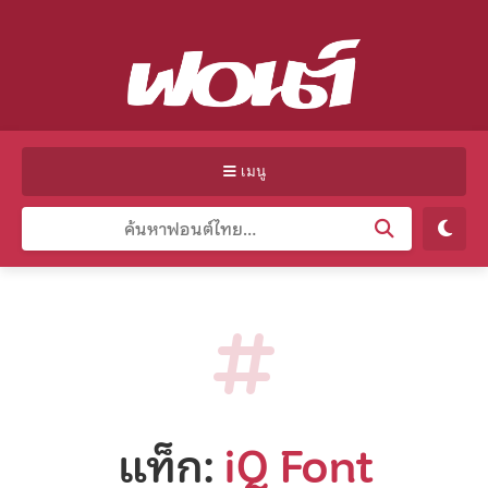
เมนู
แท็ก:
iQ Font