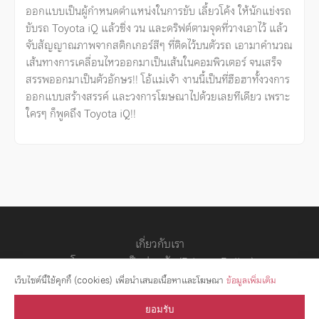
ออกแบบเป็นผู้กำหนดตำแหน่งในการขับ เลี้ยวโค้ง ให้นักแข่งรถ
ขับรถ Toyota iQ แล้วซิ่ง วน และดริฟต์ตามจุดที่วางเอาไว้ แล้ว
จับสัญญาณภาพจากสติกเกอร์สีๆ ที่ติดไว้บนตัวรถ เอามาคำนวณ
เส้นทางการเคลื่อนไหวออกมาเป็นเส้นในคอมพิวเตอร์ จนเสร็จ
สรรพออกมาเป็นตัวอักษร!! โอ้แม่เจ้า งานนี้เป็นที่ฮือฮาทั้งวงการ
ออกแบบสร้างสรรค์ และวงการโฆษณาไปด้วยเลยทีเดียว เพราะ
ใครๆ ก็พูดถึง Toyota iQ!!
เกี่ยวกับเรา
นโยบายความเป็นส่วนตัว (Privacy Policy)
สัญญาอนุญาต
เว็บไซต์นี้ใช้คุกกี้ (cookies) เพื่อนำเสนอเนื้อหาและโฆษณา
ข้อมูลเพิ่มเติม
ยอมรับ