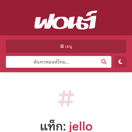
เมนู
แท็ก:
jello