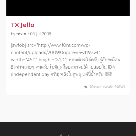
TX Jello
by
toxin
•
05 Jul 2005
[swfobj src=”http://www.f0nt.com/wp-
content/uploads/2009/06/preview119.swf”
width=”450″ height=”320″] ฟอนต์เจลโล่ครับ รู้สึกจะมีคน
ฮิตทำหลายๆ คนครับ ในที่สุดก็ออกมาจนได้.. ปล่อยวัน ID4
(independent day ครับ) หลังไปดูพลุ แค่นี้มั้งครับ อิอิอิ
ใช้งานเชิงพาณิชย์ได้ฟรี