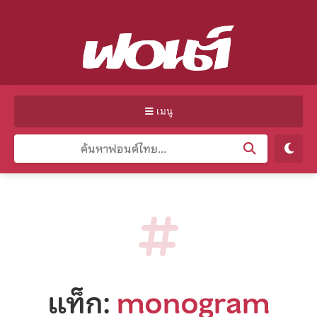
เมนู
แท็ก:
monogram