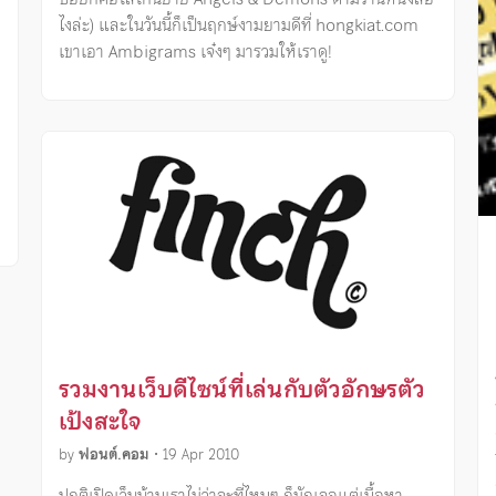
ไงล่ะ) และในวันนี้ก็เป็นฤกษ์งามยามดีที่ hongkiat.com
เขาเอา Ambigrams เจ๋งๆ มารวมให้เราดู!
รวมงานเว็บดีไซน์ที่เล่นกับตัวอักษรตัว
เป้งสะใจ
by
ฟอนต์.คอม
•
19 Apr 2010
ปกติเปิดเว็บบ้านเราไม่ว่าจะที่ไหนๆ ก็มักเจอแต่เนื้อหา