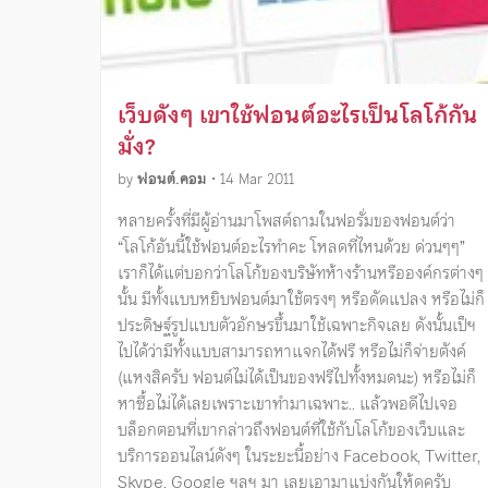
เว็บดังๆ เขาใช้ฟอนต์อะไรเป็นโลโก้กัน
มั่ง?
by
ฟอนต์.คอม
•
14 Mar 2011
หลายครั้งที่มีผู้อ่านมาโพสต์ถามในฟอรั่มของฟอนต์ว่า
“โลโก้อันนี้ใช้ฟอนต์อะไรทำคะ โหลดที่ไหนด้วย ด่วนๆๆ”
เราก็ได้แต่บอกว่าโลโก้ของบริษัทห้างร้านหรือองค์กรต่างๆ
นั้น มีทั้งแบบหยิบฟอนต์มาใช้ตรงๆ หรือดัดแปลง หรือไม่ก็
ประดิษฐ์รูปแบบตัวอักษรขึ้นมาใช้เฉพาะกิจเลย ดังนั้นเป็ฯ
ไปได้ว่ามีทั้งแบบสามารถหาแจกได้ฟรี หรือไม่ก็จ่ายตังค์
(แหงสิครับ ฟอนต์ไม่ได้เป็นของฟรีไปทั้งหมดนะ) หรือไม่ก็
หาซื้อไม่ได้เลยเพราะเขาทำมาเฉพาะ.. แล้วพอดีไปเจอ
บล็อกตอนที่เขากล่าวถึงฟอนต์ที่ใช้กับโลโก้ของเว็บและ
บริการออนไลน์ดังๆ ในระยะนี้อย่าง Facebook, Twitter,
Skype, Google ฯลฯ มา เลยเอามาแบ่งกันให้ดูครับ