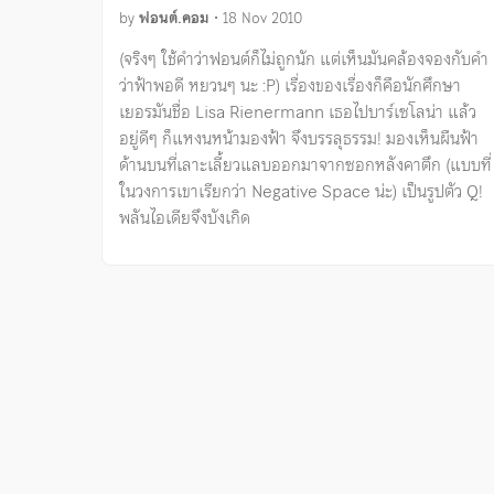
by
ฟอนต์.คอม
•
18 Nov 2010
(จริงๆ ใช้คำว่าฟอนต์ก็ไม่ถูกนัก แต่เห็นมันคล้องจองกับคำ
ว่าฟ้าพอดี หยวนๆ นะ :P) เรื่องของเรื่องก็คือนักศึกษา
เยอรมันชื่อ Lisa Rienermann เธอไปบาร์เซโลน่า แล้ว
อยู่ดีๆ ก็แหงนหน้ามองฟ้า จึงบรรลุธรรม! มองเห็นผืนฟ้า
ด้านบนที่เลาะเลี้ยวแลบออกมาจากซอกหลังคาตึก (แบบที่
ในวงการเขาเรียกว่า Negative Space น่ะ) เป็นรูปตัว Q!
พลันไอเดียจึงบังเกิด