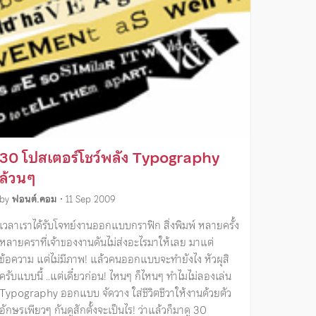
30 โปสเตอร์โชว์พลัง Typography
ล้วนๆ
by
ฟอนต์.คอม
•
11 Sep 2009
เวลาเราได้รับโจทย์งานออกแบบกราฟิก สิ่งพิมพ์ หลายครั้ง
หลายคราที่เจ้าของงานดันไม่ส่งอะไรมาให้เลย มาแต่
ข้อความ แต่ไม่มีภาพ! แล้วคนออกแบบจะทำยังไง หัวผุสิ
ครับแบบนี้ ..แต่เดี๋ยวก่อน! ไหนๆ ก็ไหนๆ ทำไมไม่ลองเล่น
Typography ออกแบบ จัดวาง ใส่ชีวิตชีวาให้งานด้วยตัว
อักษรเพียวๆ กันดูสักตั้งจะเป็นไร! ว่าแล้วก็มาดู 30