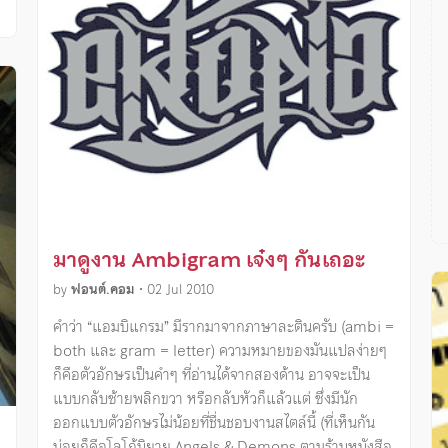
มาดูงาน Ambigram เจ๋งๆ กันเถอะ
by
ฟอนต์.คอม
•
02 Jul 2010
คำว่า “แอมบิแกรม” มีรากมาจากภาษาละตินครับ (ambi =
both และ gram = letter) ความหมายของมันแปลง่ายๆ
ก็คือตัวอักษรเป็นคำๆ ที่อ่านได้จากสองด้าน อาจจะเป็น
แบบกลับซ้ายพลิกขวา หรือกลับหัวก็แล้วแต่ ซึ่งมีนัก
ออกแบบตัวอักษรไม่น้อยที่ชื่นชอบงานสไตล์นี้ (ที่เห็นกัน
บ่อยก็คือโลโก้นิยาย Angels & Demons ตามร้านหนังสือ