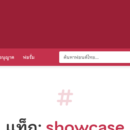
อนุญาต
ฟอรั่ม
แท็ก:
showcase