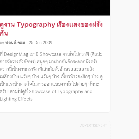
ดูงาน Typography เรืองแสงของฝรั่ง
กัน
by
ฟอนต์.คอม
•
25 Dec 2009
ที่ DesignM.ag เขามี Showcase งานไทโปกราฟี (ศิลปะ
การจัดวางตัวอักษร) สนุกๆ มาฝากกันอีกระลอกนึงครับ
คราวนี้เป็นงานกราฟิกที่เล่นกับตัวอักษรและแสงมลัง
เมลืองบ้าง แว้บๆ บ้าง แว้นๆ บ้าง เฟี้ยวฟ้าวอะชิกๆ บ้าง ดู
เป็นแรงบันดาลใจในการออกแบบงานไทโปสวยๆ กันนะ
ครับ! ตามไปดูที่ Showcase of Typography and
Lighting Effects