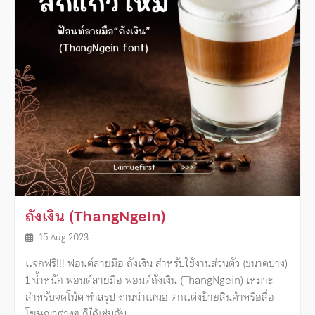
ถังเงิน (ThangNgein)
15 Aug 2023
แจกฟรี!!! ฟอนต์ลายมือ ถังเงิน สำหรับใช้งานส่วนตัว (ขนาดบาง)
1 น้ำหนัก ฟอนต์ลายมือ ฟอนต์ถังเงิน (ThangNgein) เหมาะ
สำหรับจดโน้ต ทำสรุป งานนำเสนอ ตกแต่งป้ายสินค้าหรือสื่อ
โฆษณาต่างๆ ก็ได้เช่นกัน