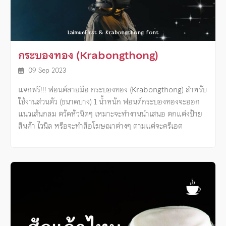
กระบองทอง (Krabongthong)
09 Sep 2023
แจกฟรี!!! ฟอนต์ลายมือ กระบองทอง (Krabongthong) สำหรับ
ใช้งานส่วนตัว (ขนาดบาง) 1 น้ำหนัก ฟอนต์กระบองทองจะออก
แนวเส้นกลม ตวัดหัวนิดๆ เหมาะจะทำงานนำเสนอ ตกแต่งป้าย
สินค้า ไวนิล หรือจะทำสื่อโฆษณาต่างๆ ตามแต่จะครีเอต