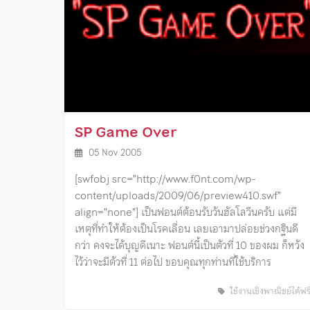
SP Game Over
05 Nov 2005
[swfobj src=”http://www.f0nt.com/wp-
content/uploads/2009/06/preview410.swf”
align=”none”] เป็นฟอนต์ต้อนรับวันฮัลโลวีนครับ แต่มี
เหตุที่ทำให้ต้องเป็นโรคเลื่อน เลยเอามาปล่อยช่วงกฐินดี
กว่า คงจะได้บุญดีเนาะ ฟอนต์นี้เป็นตัวที่ 10 ของผม ก็หวัง
ไว้ว่าจะมีตัวที่ 11 ต่อไป ขอบคุณทุกท่านที่ใช้บริการ
ใช้งานเชิงพาณิชย์ได้ฟร