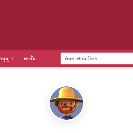
อนุญาต
ฟอรั่ม