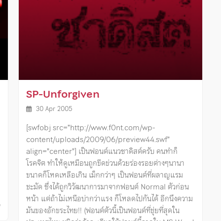
SP-Unforgiven
30 Apr 2005
[swfobj src=”http://www.f0nt.com/wp-
content/uploads/2009/06/preview44.swf”
align=”center”] เป็นฟอนต์แนวซาดิสต์ครับ คนทำก็
โรคจิต ทำให้ดูเหมือนถูกขีดข่วนด้วยร่องรอยต่างๆนานา
ขนาดก็โหดเหลือเกิน เม็กกว่าๆ เป็นฟอนต์ที่ผลาญแรม
ชะมัด ซึ่งได้ถูกวิวัฒนาการมาจากฟอนต์ Normal ตัวก่อน
หน้า แต่ถ้าไม่เหนือบ่ากว่าแรง ก็โหลดไปกันได้ อีกนึงความ
ี
มันของอักขระไทย!! (ฟอนต์ตัวนี้เป็นฟอนต์ที่ชุ่ยที่สุดใน