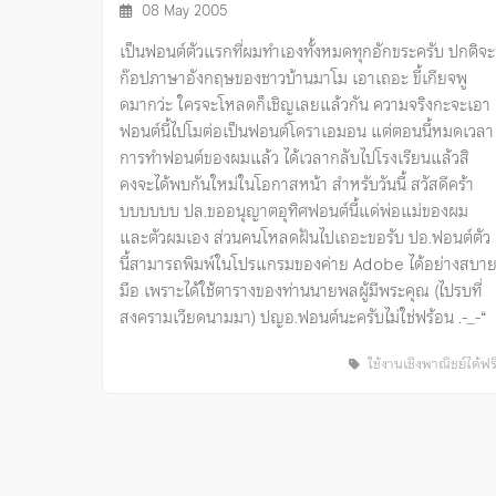
08 May 2005
เป็นฟอนต์ตัวแรกที่ผมทำเองทั้งหมดทุกอักขระครับ ปกติจะ
ก๊อปภาษาอังกฤษของชาวบ้านมาโม เอาเถอะ ขี้เกียจพู
ดมากว่ะ ใครจะโหลดก็เชิญเลยแล้วกัน ความจริงกะจะเอา
ฟอนต์นี้ไปโมต่อเป็นฟอนต์โดราเอมอน แต่ตอนนี้หมดเวลา
การทำฟอนต์ของผมแล้ว ได้เวลากลับไปโรงเรียนแล้วสิ
คงจะได้พบกันใหม่ในโอกาสหน้า สำหรับวันนี้ สวัสดีคร้า
บบบบบบ ปล.ขออนุญาตอุทิศฟอนต์นี้แด่พ่อแม่ของผม
และตัวผมเอง ส่วนคนโหลดฝันไปเถอะขอรับ ปอ.ฟอนต์ตัว
นี้สามารถพิมพ์ในโปรแกรมของค่าย Adobe ได้อย่างสบา
มือ เพราะได้ใช้ตารางของท่านนายพลผู้มีพระคุณ (ไปรบที่
สงครามเวียดนามมา) ปญอ.ฟอนต์นะครับไม่ใช่ฟร้อน .-_-“
ใช้งานเชิงพาณิชย์ได้ฟร