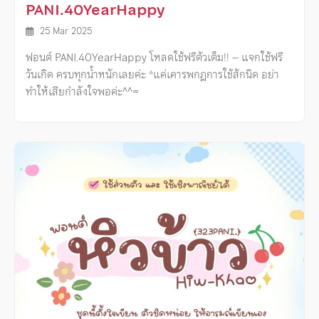
PANI.40YearHappy
25 Mar 2025
ฟอนต์ PANI.40YearHappy โหลดใช้ฟรีตัวเต็ม!! – แจกใช้ฟรี
วันเกิด ครบทุกน้ำหนักเลยค่ะ *แค่เคารพกฎการใช้สักนิด อย่า
ทำให้เสียกำลังใจพอค่ะ^^=