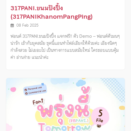
317PANI.ขนมปังปิ้ง
(317PANIKhanomPangPing)
08 Feb 2025
ฟอนต์ 317PANI.ขนมปังปิ้ง แจกฟรี!! ตัว Demo – ฟอนต์ตัวมนๆ
น่ารัก เข้ากับยุคสมัย ชุดนี้แอนทำไฟล์เอียงให้ด้วยค่ะ เอียงนิดๆ
กำลังสวย ไม่เยอะไป เป็นทางการแบบสมัยใหม่ ใครชอบแบบคุ้ม
ค่า อ่านง่าย แนะนำค่ะ