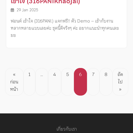
เข้าใจ (316PANIKhaoJai)
29 Jan 2025
ฟอนต์ เข้าใจ (316PANI.) แจกฟรี!! ตัว Demo – เข้ากับงาน
หลากหลายแบบเลยค่ะ ชุดนี้ดีจริงๆ ค่ะ อยากแนะนำทุกคนเลย
ยย
Posts
«
1
…
4
5
6
7
8
ถัด
ก่อน
ไป
pagination
หน้า
»
เกี่ยวกับเรา