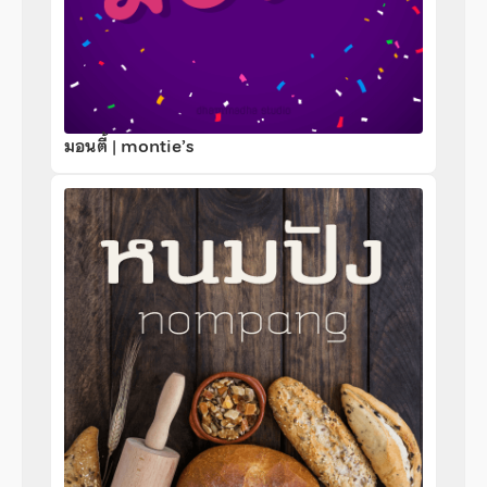
มอนตี้ | montie’s