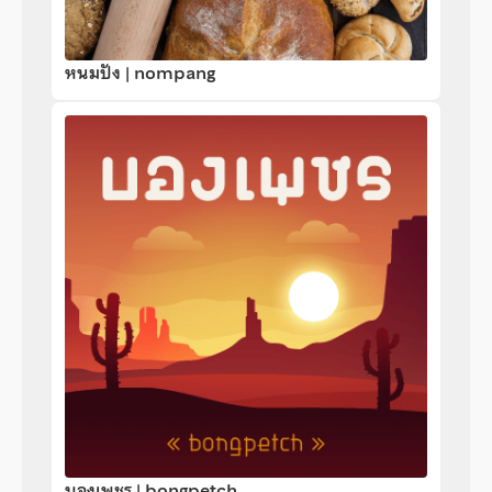
หนมปัง | nompang
บองเพชร | bongpetch