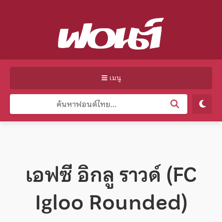
เมนู
เอฟซี อิกลู ราวด์ (FC
Igloo Rounded)