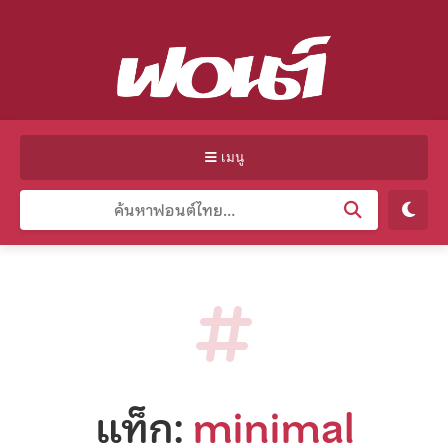
เมนู
แท็ก:
minimal