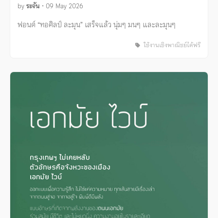
by
ระจัน
•
09 May 2026
ฟอนต์ “ทอศิลป์ ละมุน” เสร็จแล้ว นุ่มๆ มนๆ และละมุนๆ
ใช้งานเชิงพาณิชย์ได้ฟรี