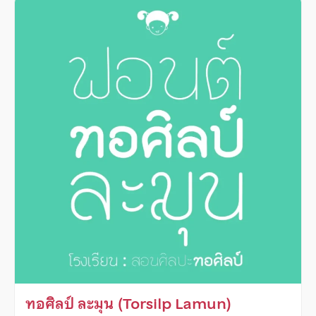
ทอศิลป์ ละมุน (Torsilp Lamun)