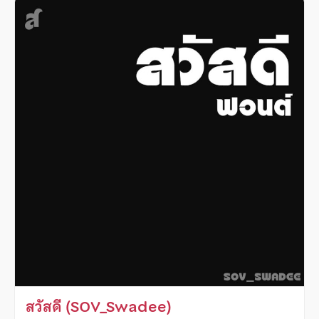
สวัสดี (SOV_Swadee)