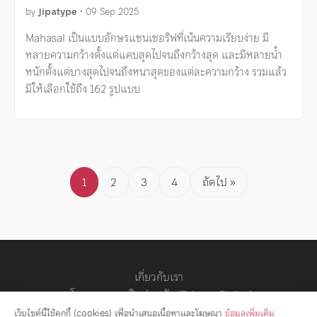
by
Jipatype
•
09 Sep 2025
Mahasal เป็นแบบอักษรแซนเซอริฟที่เน้นความเรียบง่าย มี
หลายความกว้างตั้งแต่แคบสุดไปจนถึงกว้างสุด และมีหลายน้ำ
หนักตั้งแต่บางสุดไปจนถึงหนาสุดของแต่ละความกว้าง รวมแล้ว
มีให้เลือกใช้ถึง 162 รูปแบบ
Posts
1
2
3
4
ถัดไป »
pagination
เกี่ยวกับเรา
นโยบายความเป็นส่วนตัว (Privacy Policy)
สัญญาอนุญาต
เว็บไซต์นี้ใช้คุกกี้ (cookies) เพื่อนำเสนอเนื้อหาและโฆษณา
ข้อมูลเพิ่มเติม