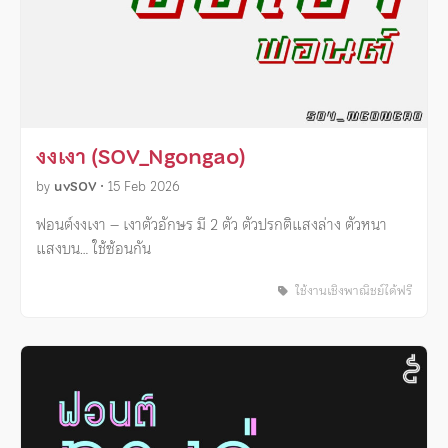
งงเงา (SOV_Ngongao)
by
uvSOV
•
15 Feb 2026
ฟอนต์งงเงา – เงาตัวอักษร มี 2 ตัว ตัวปรกติแสงล่าง ตัวหนา
แสงบน… ใช้ซ้อนกัน
ใช้งานเชิงพาณิชย์ได้ฟรี