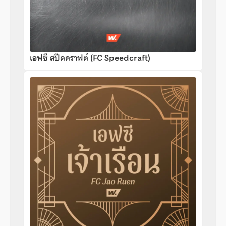
เอฟซี สปีดคราฟต์ (FC Speedcraft)