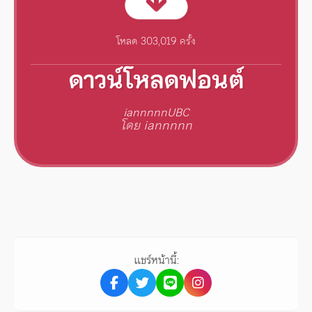
โหลด 303,019 ครั้ง
ดาวน์โหลดฟอนต์
iannnnnUBC
โดย iannnnn
แชร์หน้านี้: