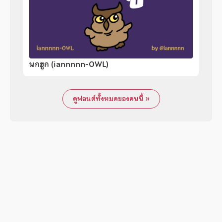
นกฮูก (iannnnn-OWL)
ดูฟอนต์ทั้งหมดของคนนี้ »