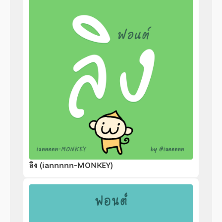
ลิง (iannnnn-MONKEY)