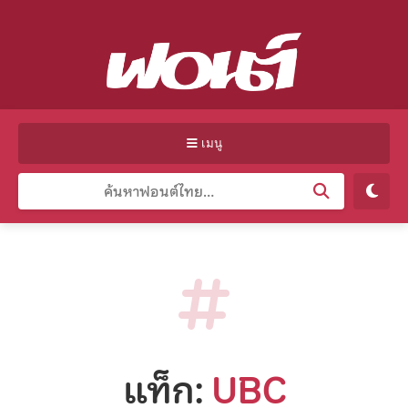
เมนู
แท็ก:
UBC