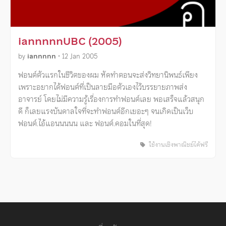
iannnnnUBC (2005)
by
iannnnn
•
12 Jan 2005
ฟอนต์ตัวแรกในชีวิตของผม หัดทำตอนจะส่งวิทยานิพนธ์เพียง
เพราะอยากได้ฟอนต์ที่เป็นลายมือตัวเองไว้บรรยายภาพส่ง
อาจารย์ โดยไม่มีความรู้เรื่องการทำฟอนต์เลย พอเสร็จแล้วสนุก
ดี ก็เลยแรงบันดาลใจที่จะทำฟอนต์อีกเยอะๆ จนเกิดเป็นเว็บ
ฟอนต์.ไอ้แอนนนนน และ ฟอนต์.คอมในที่สุด!
ใช้งานเชิงพาณิชย์ได้ฟรี