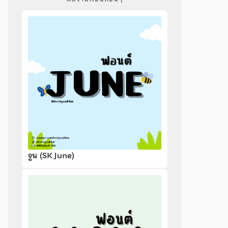
จูน (SK June)