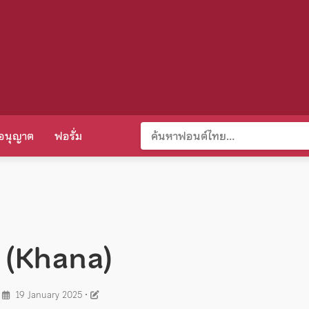
อนุญาต
ฟอรั่ม
า (Khana)
•
19 January 2025
•