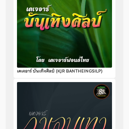
เคเจอาร์ บันเทิงศิลป์ (KJR BANTHEINGSILP)