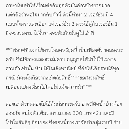
ภาษาไทยทำให้เชื่อมต่อกันทุกตัวมันค่อนข้างยากมาก
แต่ก็ถือว่าพอใจมากกับตัวนี้ ตัวนี้ทำมา 2 เวอร์ชัน มี 4
แบบทั้งตรงและเอียง แต่เวอร์ชัน 2 ควรใช้คู่กับเวอร์ชัน 1
ถึงจะสวยงาม ไม่งั้นหางจะพันกันมั่วดูไม่เข้าที
***ฟอนต์ที่แจกให้ดาวโหลดฟรีชุดนี้ เป็นเพียงตัวทดลองนะ
ครับ ซึ่งมีอักษรและสระไม่ครบ อนุญาตให้นำไปใช้เฉพาะ
ส่วนตัวเท่านั้น ห้ามใช้ในเชิงพาณิชย์ ที่ก่อให้เกิดรายได้ทุก
กรณี มิฉะนั้นถือว่าละเมิดลิขสิทธิ์****ขอสงวนสิทธิ์
เปลี่ยนแปลงเงื่อนไขโดยไม่แจ้งล่วงหน้า****
ลองเอาตัวทดลองไปใช้กันก่อนนะครับ อาจมีติดบั๊กบ้างต้อง
ขออภัย สนใจตัวเต็มราคาแบบละ 300 บาทครับ และมี
โปรโมชันดีๆ อีกเยอะ ซึ่งตอนนี้ทางเราจัดทำกลุ่มรายปี จ่าย