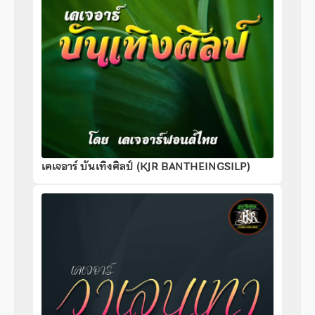
เคเจอาร์ บันเทิงศิลป์ (KJR BANTHEINGSILP)