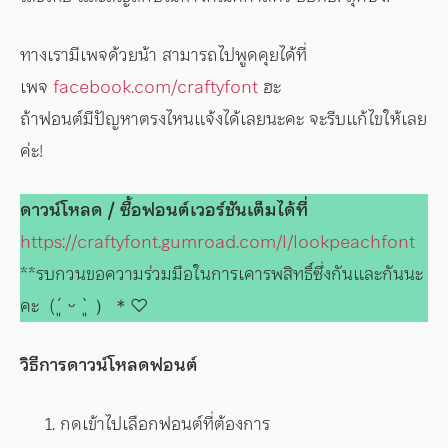
ทางเรามีเพจด้วยน้า สามารถไปพูดคุยได้ที่
เพจ
facebook.com/craftyfont
ฮะ
ถ้าฟอนต์มีปัญหาตรงไหนแจ้งได้เลยนะคะ จะรีบแก้ไขให้เลย
ค่ะ!
ดาวน์โหลด / ซื้อฟอนต์เวอร์ชันเต็มได้ที่
https://craftyfont.gumroad.com/l/lookpeachfont
**รบกวนขอความร่วมมือในการเคารพสิทธิ์ซึ่งกันและกันนะ
คะ (´͈ ᵕ `͈ ）＊♡
วิธีการดาวน์โหลดฟอนต์
กดเข้าไปเลือกฟอนต์ที่ต้องการ