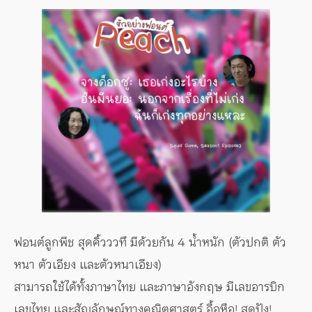
ฟอนต์ลูกพีช สุดคิ้วววทึ มีด้วยกัน 4 น้ำหนัก (ตัวปกติ ตัว
หนา ตัวเอียง และตัวหนาเอียง)
สามารถใช้ได้ทั้งภาษาไทย และภาษาอังกฤษ มีเลขอารบิก
เลขไทย และสัญลักษณ์ทางคณิตศาสตร์ อื้อหือ! สุดปัง!