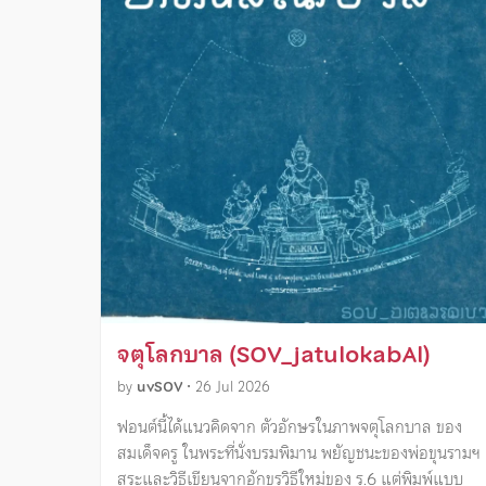
จตุโลกบาล (SOV_jatulokabAl)
by
uvSOV
•
26 Jul 2026
ฟอนต์นี้ได้แนวคิดจาก ตัวอักษรในภาพจตุโลกบาล ของ
สมเด็จครู ในพระที่นั่งบรมพิมาน พยัญชนะของพ่อขุนรามฯ
สระและวิธีเขียนจากอักขรวิธีใหม่ของ ร.6 แต่พิมพ์แบบ