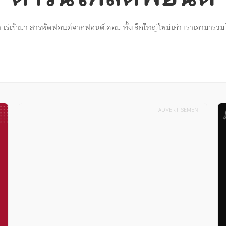
มา เร่เข้ามา สารพัดฟอนต์จากฟอนต์.คอม ทั้งเล็กใหญ่ใหม่เก่า เราเอามารวมไว้ท