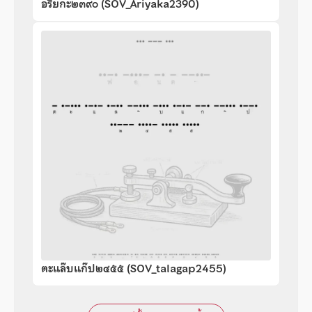
อริยกะ๒๓๙๐ (SOV_Ariyaka2390)
ตะแล๊บแก๊ป๒๔๕๕ (SOV_talagap2455)