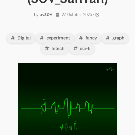
by
uvSOV
•
27 October 2025
•
Digital
experiment
fancy
graph
hitech
sci-fi