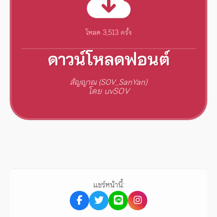
โหลด 3,513 ครั้ง
ดาวน์โหลดฟอนต์
สัญญาณ (SOV_SanYan)
โดย uvSOV
แชร์หน้านี้: