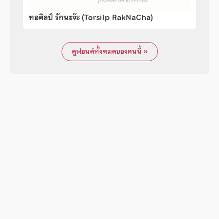
ทอศิลป์ รักนะจ๊ะ (Torsilp RakNaCha)
ดูฟอนต์ทั้งหมดของคนนี้ »