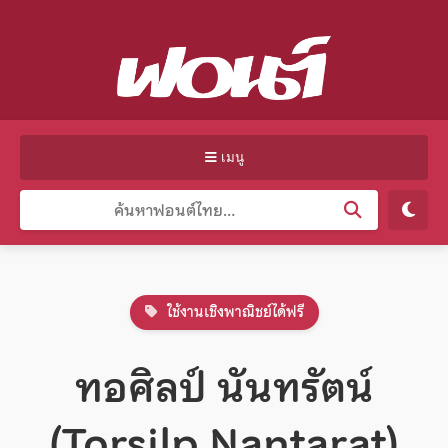
เมนู
ใช้งานเชิงพาณิชย์ได้ฟรี
ทอศิลป์ นันทรัตน์
(Torsilp Nantarat)