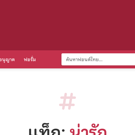
อนุญาต
ฟอรั่ม
แท็ก:
น่ารัก