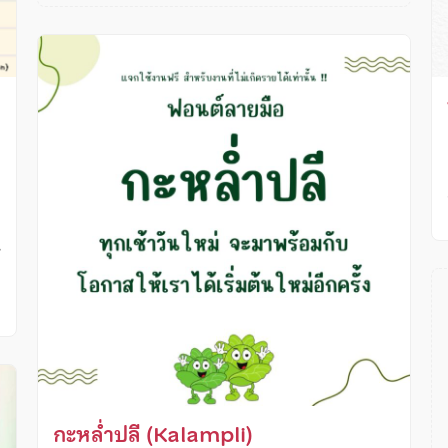
น
กะหล่ำปลี (Kalampli)