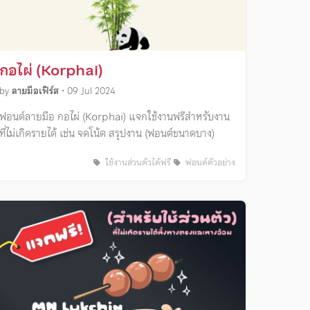
กอไผ่ (Korphai)
by
ลายมือเฟิร์ส
•
09 Jul 2024
ฟอนต์ลายมือ กอไผ่ (Korphai) แจกใช้งานฟรีสำหรับงาน
ที่ไม่เกิดรายได้ เช่น จดโน้ต สรุปงาน (ฟอนต์ขนาดบาง)
ใช้งานส่วนตัวได้ฟรี
ฟอนต์ตัวอย่าง