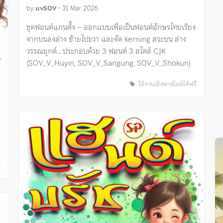
by
uvSOV
•
31 Mar 2026
ชุดฟอนต์แกนตั้ง – ออกแบบเพื่อเป็นฟอนต์อักษรไทยเรียง
จากบนลงล่าง ซ้ายไปขวา และจัด kerning สระบน ล่าง
วรรณยุกต์… ประกอบด้วย 3 ฟอนต์ 3 สไตล์ CJK
(SOV_V_Huyin, SOV_V_Sangung, SOV_V_Shokun)
ใช้งานเชิงพาณิชย์ได้ฟรี
ี