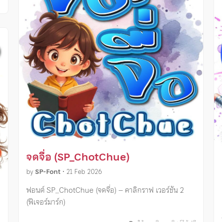
ี
จดจื่อ (SP_ChotChue)
by
SP-Font
•
21 Feb 2026
ฟอนต์ SP_ChotChue (จดจื่อ) – คาลิกราฟ เวอร์ชัน 2
(ฟีเจอร์มาร์ก)