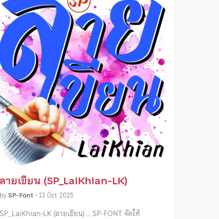
ลายเขียน (SP_LaiKhian-LK)
by
SP-Font
•
13 Oct 2025
SP_LaiKhian-LK (ลายเขียน) … SP-FONT จัดให้