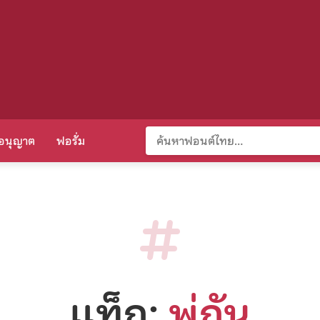
อนุญาต
ฟอรั่ม
แท็ก:
พู่กัน