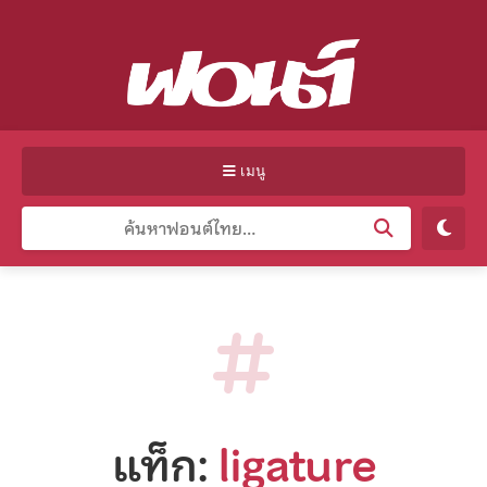
เมนู
แท็ก:
ligature