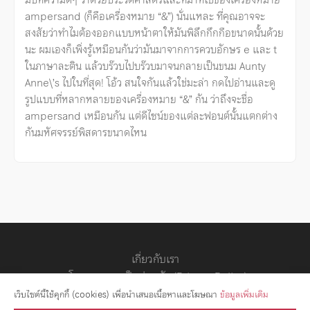
ampersand (ก็คือเครื่องหมาย “&”) นั่นแหละ ที่คุณอาจจะ
สงสัยว่าทำไมต้องออกแบบหน้าตาให้มันพิลึกกึกกือขนาดนั้นด้วย
นะ ผมเองก็เพิ่งรู้เหมือนกันว่ามันมาจากการควบอักษร e และ t
ในภาษาละติน แล้วบร๊วบไปบร๊วบมาจนกลายเป็นขนม Aunty
Anne\’s ไปในที่สุด! โอ้ว สนใจกันแล้วใช่มะล่า กดไปอ่านและดู
รูปแบบที่หลากหลายของเครื่องหมาย “&” กัน ว่าถึงจะชื่อ
ampersand เหมือนกัน แต่ดีไซน์ของแต่ละฟอนต์นั้นแตกต่าง
กันมหัศจรรย์พิสดารขนาดไหน
เกี่ยวกับเรา
นโยบายความเป็นส่วนตัว (Privacy Policy)
สัญญาอนุญาต
เว็บไซต์นี้ใช้คุกกี้ (cookies) เพื่อนำเสนอเนื้อหาและโฆษณา
ข้อมูลเพิ่มเติม