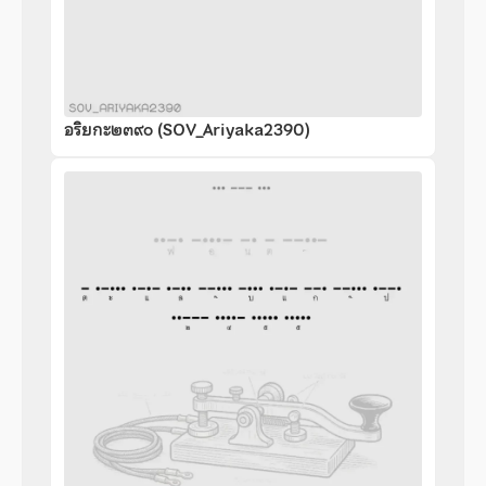
อริยกะ๒๓๙๐ (SOV_Ariyaka2390)