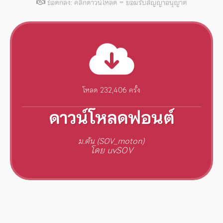
ข้อตกลง: คลิกดาวน์โหลด = ยอมรับสัญญาอนุญาต
โหลด 232,406 ครั้ง
ดาวน์โหลดฟอนต์
ม.ต้น (SOV_moton)
โดย uvSOV