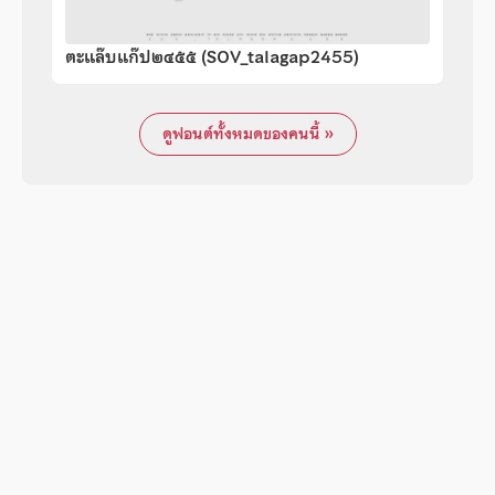
ตะแล๊บแก๊ป๒๔๕๕ (SOV_talagap2455)
ดูฟอนต์ทั้งหมดของคนนี้ »