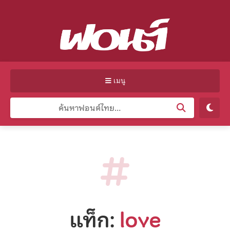
เมนู
แท็ก:
love