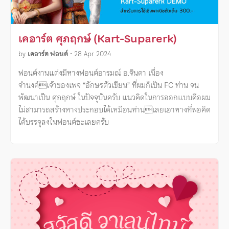
เคอาร์ต ศุภฤกษ์ (Kart-Suparerk)
by
เคอาร์ต ฟอนต์
•
28 Apr 2024
ฟอนต์งานแต่งมีหางฟอนต์อารมณ์ อ.จินดา เนื่อง
จำนงค์เจ้าของเพจ “อักษรตัวเขียน” ที่ผมก็เป็น FC ท่าน จน
พัฒนาเป็น ศุภฤกษ์ ในปัจจุบันครับ แนวคิดในการออกแบบคือผม
ไม่สามารถสร้างหางประกอบได้เหมือนท่านเลยเอาหางที่พอคิด
ได้บรรจุลงในฟอนต์ซะเลยครับ