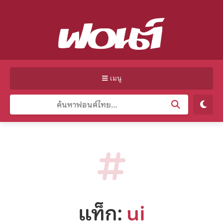
เมนู
แท็ก:
ui