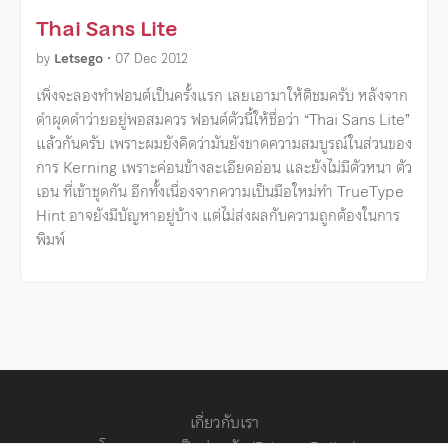
Thai Sans Lite
by
Letsego
•
07 Dec 2012
เพิ่งจะลองทำฟอนต์เป็นครั้งแรก เลยเอามาให้ติชมครับ หลังจาก
ดำผุดดำว่ายอยู่พอสมควร ฟอนต์ตัวนี้ให้ชื่อว่า “Thai Sans Lite”
แล้วกันครับ เพราะผมยังคิดว่ามันยังขาดความสมบูรณ์ในส่วนของ
การ Kerning เพราะค่อนข้างละเอียดอ่อน และยังไม่มีตัวหนา ตัว
เอน ที่เข้าชุดกัน อีกทั้งเนื่องจากความเป็นมือใหม่ทำ TrueType
Hint อาจยังมีบัญหาอยู่บ้าง แต่ไม่ส่งผลกับความถูกต้องในการ
พิมพ์
เกี่ยวกับเรา
นโยบายความเป็นส่วนตัว (Privacy Policy)