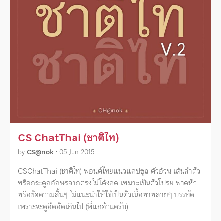
CS ChatThai (ชาติไท)
by
CS@nok
•
05 Jun 2015
CSChatThai (ชาติไท) ฟอนต์ไทยแนวแคปซูล ตัวอ้วน เส้นลำตัว
หรือกระดูกอักษรลากตรงไม่โค้งคด เหมาะเป็นตัวโปรย พาดหัว
หรือข้อความสั้นๆ ไม่แนะนำให้ใช้เป็นตัวเนื้อหาหลายๆ บรรทัด
เพราะจะดูอึดอัดเกินไป (พี่แกอ้วนครับ)