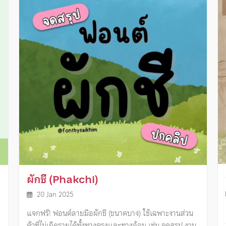
ผักชี (Phakchi)
20 Jan 2025
แจกฟรี! ฟอนต์ลายมือผักชี (ขนาดบาง) ใช้เฉพาะงานส่วน
ตัวที่ไม่เกิดรายได้ทั้งทางตรงและทางอ้อม เช่น จดสรุป งาน