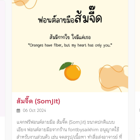
ส้มจี๊ด (SomJit)
06 Oct 2024
แจกฟรีฟอนต์ลายมือ ส้มจี๊ด (SomJit) ขนาดปกติแบบ
เอียง ฟอนต์ลายมือจากร้าน fontbysaikhim อนุญาตใช้
สำหรับงานส่วนตัว เช่น จดสรุป/เนื้อหา ทำสื่อส่งอาจารย์ ที่