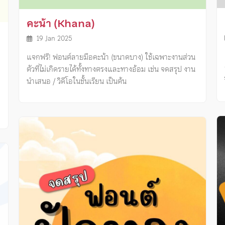
คะน้า (Khana)
19 Jan 2025
แจกฟรี! ฟอนต์ลายมือคะน้า (ขนาดบาง) ใช้เฉพาะงานส่วน
ตัวที่ไม่เกิดรายได้ทั้งทางตรงและทางอ้อม เช่น จดสรุป งาน
นำเสนอ / วิดีโอในชั้นเรียน เป็นต้น
ง