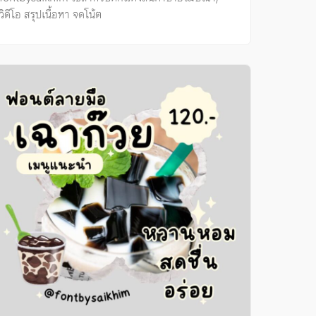
วิดีโอ สรุปเนื้อหา จดโน้ต