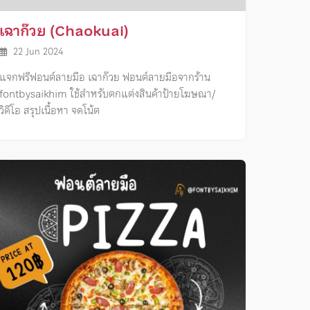
เฉาก๊วย (Chaokuai)
22 Jun 2024
แจกฟรีฟอนต์ลายมือ เฉาก๊วย ฟอนต์ลายมือจากร้าน
fontbysaikhim ใช้สำหรับตกแต่งสินค้าป้ายโฆษณา/
วิดีโอ สรุปเนื้อหา จดโน้ต