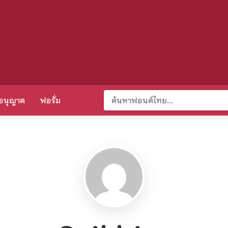
อนุญาต
ฟอรั่ม