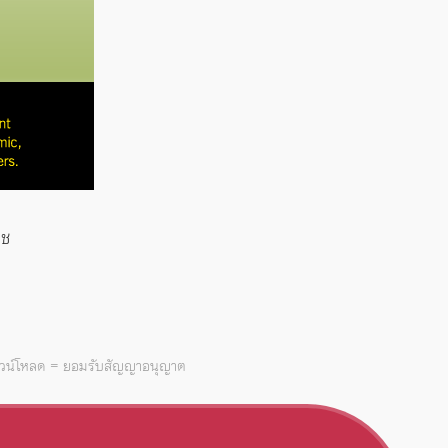
วช
าวน์โหลด = ยอมรับสัญญาอนุญาต