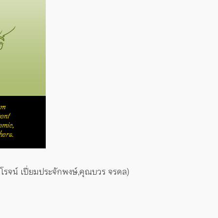
รจน์ เปี่ยมประจักพงษ์,คุณบวร จรดล)