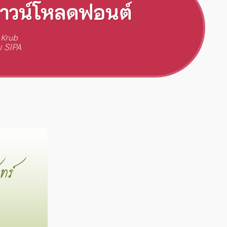
าวน์โหลดฟอนต์
 Krub
 SIPA