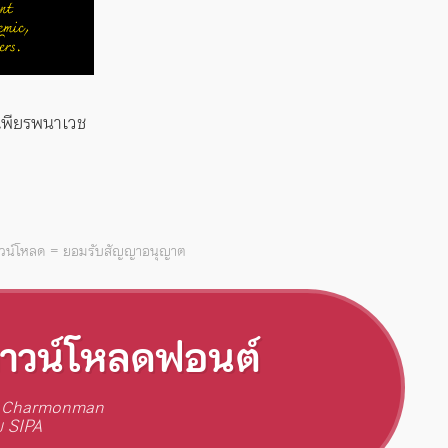
พียรพนาเวช
าวน์โหลด = ยอมรับสัญญาอนุญาต
าวน์โหลดฟอนต์
 Charmonman
 SIPA