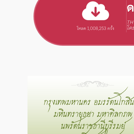
ด
TH
โดย
โหลด 1,008,253 ครั้ง