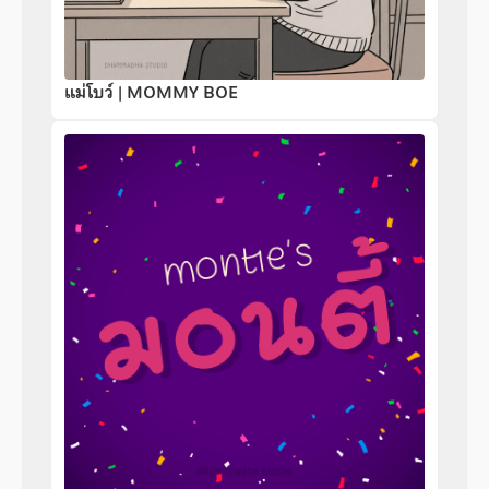
แม่โบว์ | MOMMY BOE