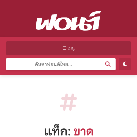
เมนู
แท็ก:
ขาด