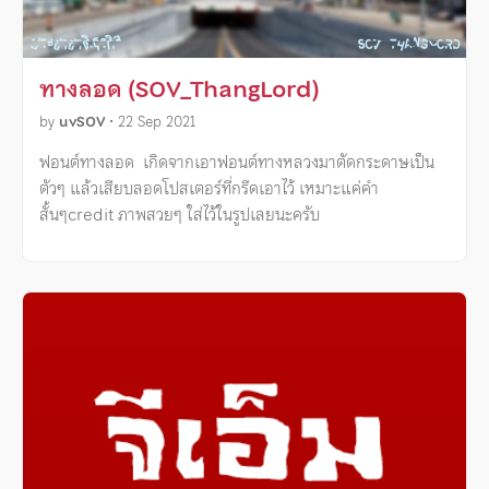
ทางลอด (SOV_ThangLord)
by
uvSOV
•
22 Sep 2021
ฟอนต์ทางลอด เกิดจากเอาฟอนต์ทางหลวงมาตัดกระดาษเป็น
ตัวๆ แล้วเสียบลอดโปสเตอร์ที่กรีดเอาไว้ เหมาะแค่คำ
สั้นๆcredit ภาพสวยๆ ใส่ไว้ในรูปเลยนะครับ