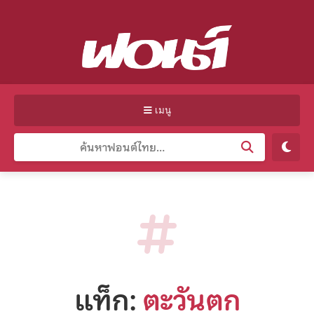
เมนู
แท็ก:
ตะวันตก