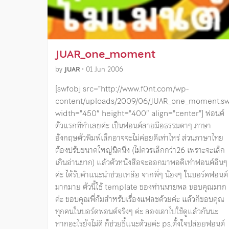
JUAR_one_moment
by
JUAR
•
01 Jun 2006
[swfobj src=”http://www.f0nt.com/wp-
content/uploads/2009/06/JUAR_one_moment.sw
width=”450″ height=”400″ align=”center”] ฟอนต์
ตัวแรกที่ทำเลยค่ะ เป็นฟอนต์ลายมือธรรมดาๆ ภาษา
อังกฤษตัวพิมพ์เล็กอาจจะไม่ค่อยดีเท่าไหร่ ส่วนภาษาไทย
ต้องปรับขนาดใหญ่นิดนึง (ไม่ควรเล็กกว่า26 เพราะจะเล็ก
เกินอ่านยาก) แล้วตัวหนังสือจะออกมาพอดีเท่าฟอนต์อื่นๆ
ค่ะ ได้รับคำแนะนำช่วยเหลือ จากพี่ๆ น้องๆ ในบอร์ดฟอนต์
มากมาย ตัวนี้ใช้ template ของท่านนายพล ขอบคุณมาก
ค่ะ ขอบคุณพี่กัมสำหรับเรื่องแฟลชด้วยค่ะ แล้วก็ขอบคุณ
ทุกคนในบอร์ดฟอนต์จริงๆ ค่ะ ลองเอาไปใช้ดูแล้วกันนะ
หากอะไรยังไม่ดี ก็ช่วยชี้แนะด้วยค่ะ ps.ตั้งใจปล่อยฟอนต์