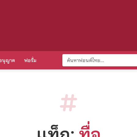
อนุญาต
ฟอรั่ม
แท็ก:
ทื่อ