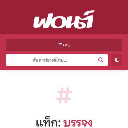
เมนู
แท็ก:
บรรจง