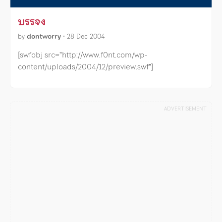
บรรจง
by
dontworry
•
28 Dec 2004
[swfobj src=”http://www.f0nt.com/wp-
content/uploads/2004/12/preview.swf”]