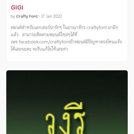
GiGi
by
Crafty Font
•
17 Jan 2022
ฟอนต์สำหรับเลกเชอร์น่ารักๆ ในอาณาจักร craftyfont มาอีก
แล้ว สามารถติดตามฟอนต์ใหม่ๆได้ที่
เพจ facebook.com/craftyfontถ้าฟอนต์มีปัญหาตรงไหนแจ้ง
ได้เลยนะคะ จะรีบแก้ไขให้เลยค่า