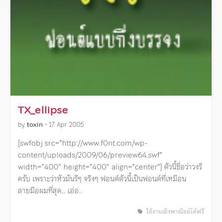
TX_ellipse
by
toxin
•
17 Apr 2005
[swfobj src=”http://www.f0nt.com/wp-
content/uploads/2009/06/preview64.swf”
width=”400″ height=”400″ align=”center”] ตัวนี้ชื่อว่าวงรี
ครับ เพราะว่าหัวมันรีๆ จริงๆ ฟอนต์ตัวนี้เป็นฟอนต์ที่เหมือน
ลายมือผมที่สุด… เอ่อ..
ใช้งานเชิงพาณิชย์ได้ฟรี