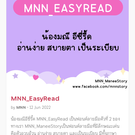
MNN_EasyRead
by
MNN
•
12 Jun 2022
น้องมณีอีซี่รี้ด MNN_EasyRead เป็นฟอนต์ลายมือตัวที่ 2 ของ
ทางเรา MNN_ManeeStoryเป็นฟอนต์ลายมือที่มีลักษณะเด่น
คือตัวอวบอ้วน อ่านง่าย สบายตา และเป็นระเบียบ มีทั้งภาษา