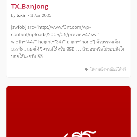
TX_Banjong
by
toxin
•
11 Apr 2005
[swfobj src=”http://www.f0nt.com/wp-
content/uploads/2009/06/preview47.swf”
width=”447″ height=”347″ align=”none”] ตัวบรรจงเต็ม
บรรทัด… ลองได้ วิจารณ์ได้ครับ อิอิอิ . . . ถ้าชอบหรือไม่ชอบยังไง
บอกได้นะครับ อิอิ
ใช้งานเชิงพาณิชย์ได้ฟรี