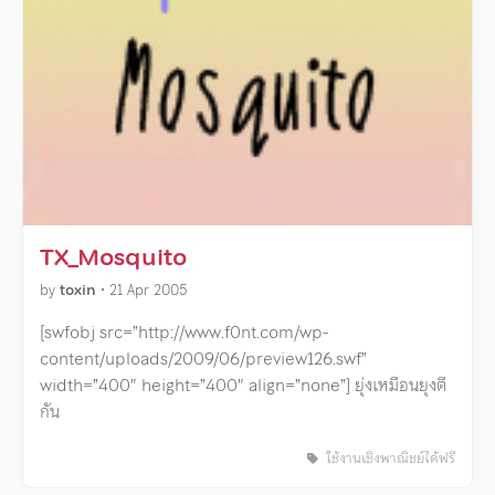
TX_Mosquito
by
toxin
•
21 Apr 2005
[swfobj src=”http://www.f0nt.com/wp-
content/uploads/2009/06/preview126.swf”
width=”400″ height=”400″ align=”none”] ยุ่งเหมือนยุงตี
กัน
ใช้งานเชิงพาณิชย์ได้ฟรี