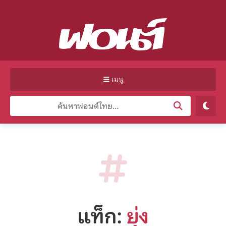
เมนู
แท็ก:
ยุ่ง