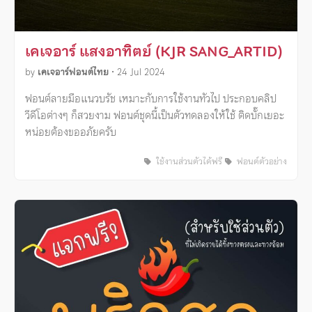
เคเจอาร์ แสงอาทิตย์ (KJR SANG_ARTID)
by
เคเจอาร์ฟอนต์ไทย
•
24 Jul 2024
ฟอนต์ลายมือแนวบรัช เหมาะกับการใช้งานทัวไป ประกอบคลิป
วีดีโอต่างๆ ก็สวยงาม ฟอนต์ชุดนี้เป็นตัวทดลองให้ใช้ ติดบั๊กเยอะ
หน่อยต้องขออภัยครับ
ใช้งานส่วนตัวได้ฟรี
ฟอนต์ตัวอย่าง