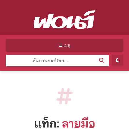
เมนู
แท็ก:
ลายมือ