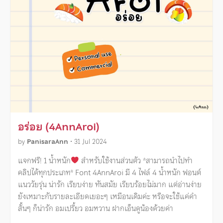
อร่อย (4AnnAroi)
by
PanisaraAnn
•
31 Jul 2024
แจกฟรี! 1 น้ำหนัก
สำหรับใช้งานส่วนตัว *สามารถนำไปทำ
คลิปได้ทุกประเภท* Font 4AnnAroi มี 4 ไฟล์ 4 น้ำหนัก ฟอนต์
แนววัยรุ่น น่ารัก เรียบง่าย ทันสมัย เรียบร้อยไม่มาก แต่อ่านง่าย
ยังเหมาะกับรายละเอียดเยอะๆ เหมือนเดิมค่ะ หรือจะใช้แค่คำ
สั้นๆ ก็น่ารัก อมเปรี้ยว อมหวาน ฝากเอ็นดูน้องด้วยค่า