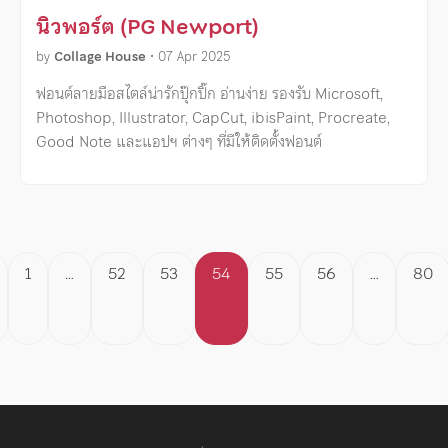
นิวพอร์ต (PG Newport)
by
Collage House
•
07 Apr 2025
ฟอนต์ลายมือสไตล์น่ารักปุ๊กปิ๊ก อ่านง่าย รองรับ Microsoft,
Photoshop, Illustrator, CapCut, ibisPaint, Procreate,
Good Note และแอปฯ ต่างๆ ที่มีให้ติดตั้งฟอนต์
Posts
1
…
52
53
54
55
56
…
80
pagination