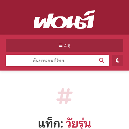
เมนู
แท็ก:
วัยรุ่น