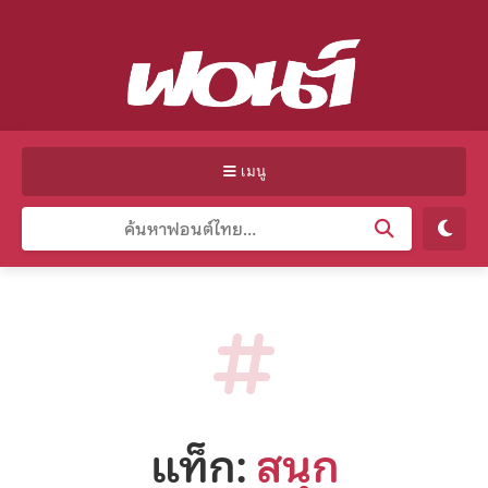
เมนู
แท็ก:
สนุก