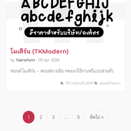
โมเดิร์น (TKModern)
by
TakraFont
•
05 Apr 2026
ฟอนต์:โมเดิร์น – ฟอนต์ลายมือ ทดลองใช้งานฟรีแบบส่วนตัว
ใช้งานส่วนตัวได้ฟรี
ฟอนต์ตัวอย่าง
Posts
1
2
3
…
5
ถัดไป »
pagination