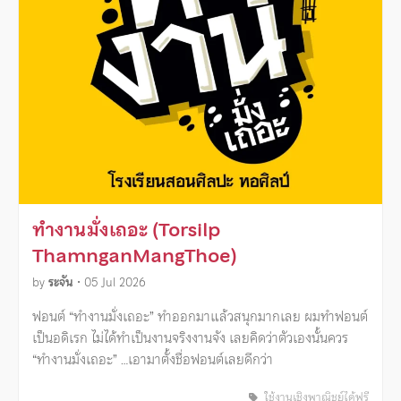
ทำงานมั่งเถอะ (Torsilp
ThamnganMangThoe)
by
ระจัน
•
05 Jul 2026
ฟอนต์ “ทำงานมั่งเถอะ” ทำออกมาแล้วสนุกมากเลย ผมทำฟอนต์
เป็นอดิเรก ไม่ได้ทำเป็นงานจริงงานจัง เลยคิดว่าตัวเองนั้นควร
“ทำงานมั่งเถอะ” …เอามาตั้งชื่อฟอนต์เลยดีกว่า
ใช้งานเชิงพาณิชย์ได้ฟรี