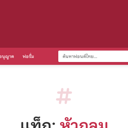
อนุญาต
ฟอรั่ม
แท็ก:
หัวกลม