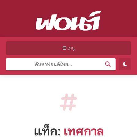
เมนู
แท็ก:
เทศกาล