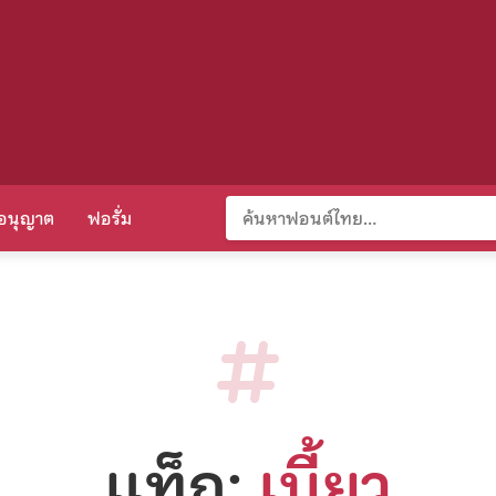
อนุญาต
ฟอรั่ม
แท็ก:
เบี้ยว