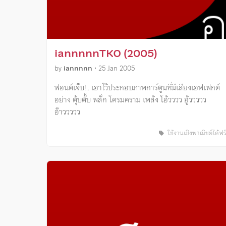
iannnnnTKO (2005)
by
iannnnn
•
25 Jan 2005
ฟอนต์เจ็บ!.. เอาไว้ประกอบภาพการ์ตูนที่มีเสียงเอฟเฟกต์
อย่าง ตุ้บตั้บ พลั่ก โครมคราม เพล้ง โอ้วววว อู้ววววว
อ๊าววววว
ใช้งานเชิงพาณิชย์ได้ฟร