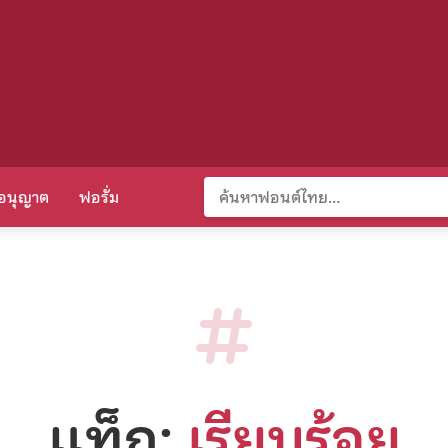
อนุญาต
ฟอรั่ม
แท็ก:
เรียบร้อย