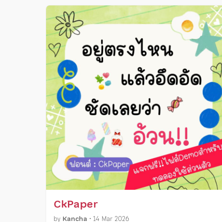
CkPaper
by
Kancha
•
14 Mar 2026