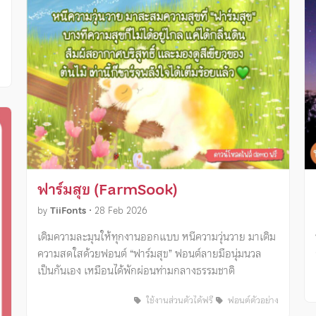
ง
ฟาร์มสุข (FarmSook)
by
TiiFonts
•
28 Feb 2026
เติมความละมุนให้ทุกงานออกแบบ หนีความวุ่นวาย มาเติม
ความสดใสด้วยฟอนต์ “ฟาร์มสุข” ฟอนต์ลายมือนุ่มนวล
เป็นกันเอง เหมือนได้พักผ่อนท่ามกลางธรรมชาติ
ใช้งานส่วนตัวได้ฟรี
ฟอนต์ตัวอย่าง