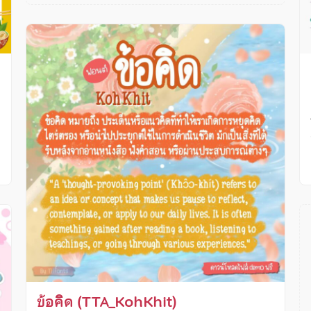
ง
ข้อคิด (TTA_KohKhit)