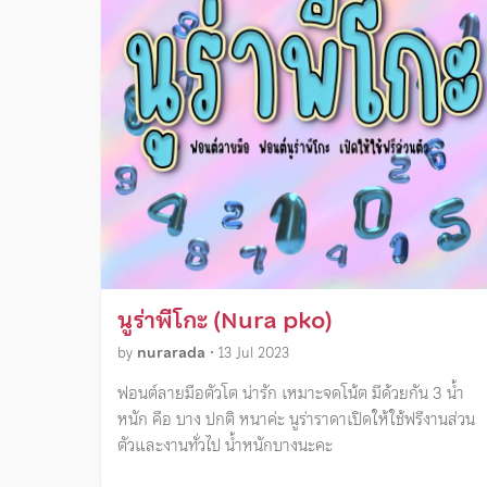
นูร่าพีโกะ (Nura pko)
by
nurarada
•
13 Jul 2023
ฟอนต์ลายมือตัวโต น่ารัก เหมาะจดโน้ต มีด้วยกัน 3 น้ำ
หนัก คือ บาง ปกติ หนาค่ะ นูร่าราดาเปิดให้ใช้ฟรีงานส่วน
ตัวและงานทั่วไป น้ำหนักบางนะคะ