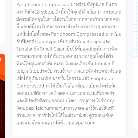
Pariphoom Compressed มาพร้อมกับรูปแบบที่แตก
ต่างกันถึง 18 รูปแบบ สิ่งนี้ทำให้คุณมีตัวเลือกมากมายและ
มีความยืดหยุ่นในการใช้งานในหลากหลายบริบท นอกจาก
นี้ ฟอนต์นี้รองรับหลายภาษาสำหรับภาษาต่างๆ มากมาย
แต่นั่นไม่ใช่ทั้งหมด Pariphoom Compressed มาพร้อม
กับฟีเจอร์ Opentype เจ๋ง ๆ เช่น Small Caps และ
Tabular ซึ่ง Small Caps เป็นวิธีที่ยอดเยี่ยมในการเพิ่ม
ความหลากหลายให้กับงานออกแบบของคุณโดยใช้ตัว
พิมพ์ใหญ่แทนตัวพิมพ์เล็ก ในขณะเดียวกัน Tabular ก็
สมบูรณ์แบบสำหรับการสร้างตารางและจัดตำแหน่งตัวเลข
เพื่อให้ดูเป็นระเบียบมากขึ้น โดยรวมแล้ว Pariphoom
Compressed ทำให้เป็นตัวเลือกที่ยอดเยี่ยมสำหรับนัก
ออกแบบที่ต้องการสร้างผลงานการออกแบบที่น่าจดจำ
และมีประสิทธิภาพ ออกแบบโดย : อานุภาพ ใจชำนาญ
(Anupap Jaichumnan)สามารถทดลองใช้เวอร์ชันฟรี
ผ่านแอปฯ ของจิปาไทป์ได้ในเชิงพาณิชย์ ดูรายละเอียด
และดาวน์โหลดแอปฯได้ที่ : jipatype.com