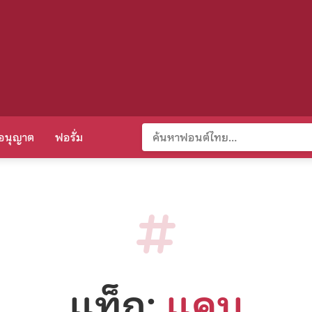
อนุญาต
ฟอรั่ม
แท็ก:
แคบ