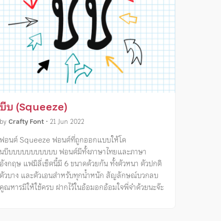
บีบ (Squeeze)
by
Crafty Font
•
21 Jun 2022
ฟอนต์ Squeeze ฟอนต์ที่ถูกออกแบบให้โด
นบีบบบบบบบบบบบ ฟอนต์มีทั้งภาษาไทยและภาษา
อังกฤษ แฟมิลี่เซ็ตนี้มี 6 ขนาดด้วยกัน ทั้งตัวหนา ตัวปกติ
ตัวบาง และตัวเอนสำหรับทุกน้ำหนัก สัญลักษณ์บวกลบ
คูณหารมีให้ใช้ครบ ฝากไว้ในอ้อมอกอ้อมใจพี่จ๋าด้วยนะจ๊ะ