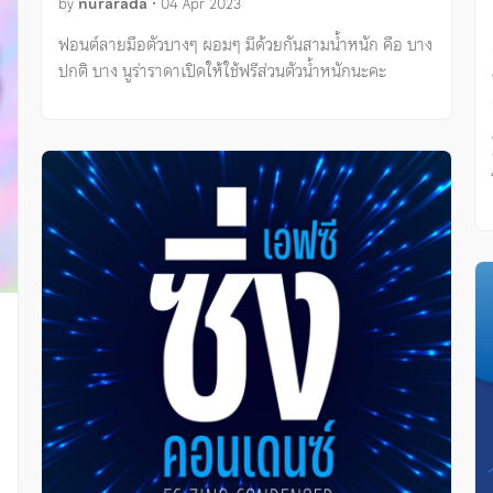
by
nurarada
•
04 Apr 2023
ฟอนต์ลายมือตัวบางๆ ผอมๆ มีด้วยกันสามน้ำหนัก คือ บาง
ปกติ บาง นูร่าราดาเปิดให้ใช้ฟรีส่วนตัวน้ำหนักนะคะ