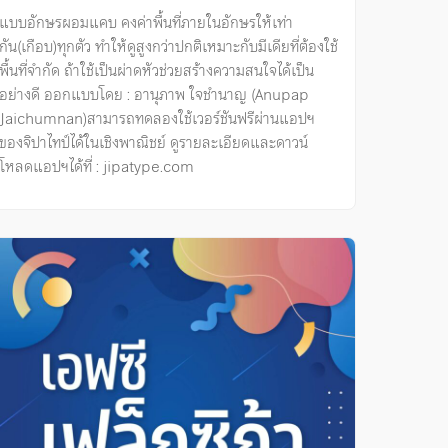
แบบอักษรผอมแคบ คงค่าพื้นที่ภายในอักษรให้เท่า
กัน(เกือบ)ทุกตัว ทำให้ดูสูงกว่าปกติเหมาะกับมีเดียที่ต้องใช้
พื้นที่จำกัด ถ้าใช้เป็นผ่าดหัวช่วยสร้างความสนใจได้เป็น
อย่างดี ออกแบบโดย : อานุภาพ ใจชำนาญ (Anupap
Jaichumnan)สามารถทดลองใช้เวอร์ชันฟรีผ่านแอปฯ
ของจิปาไทป์ได้ในเชิงพาณิชย์ ดูรายละเอียดและดาวน์
โหลดแอปฯได้ที่ : jipatype.com