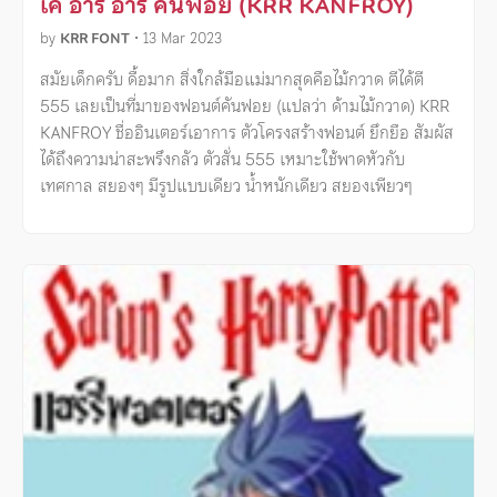
เค อาร์ อาร์ คันฟอย (KRR KANFROY)
by
KRR FONT
•
13 Mar 2023
สมัยเด็กครับ ดื้อมาก สิ่งใกล้มือแม่มากสุดคือไม้กวาด ตีได้ตี
555 เลยเป็นที่มาของฟอนต์คันฟอย (แปลว่า ด้ามไม้กวาด) KRR
KANFROY ชื่ออินเตอร์เอาการ ตัวโครงสร้างฟอนต์ ยึกยือ สัมผัส
ได้ถึงความน่าสะพรึงกลัว ตัวสั่น 555 เหมาะใช้พาดหัวกับ
เทศกาล สยองๆ มีรูปแบบเดียว น้ำหนักเดียว สยองเพียวๆ