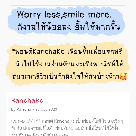
KanchaKc
by
Kancha
•
25 Oct 2023
แจกฟอนต์จ้า ^^ ฟอนต์ KanchaKc เป็นฟอนต์ไม่มีหัว แนวขีดๆ
ทับกัน เพิ่มความเก๋ในตัว ฟอนต์สามารถนำไปใช้ได้ฟรี ใช้ได้ทั้ง
ส่วนตัวและเชิงพาณิชย์เลยนะคะ