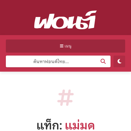
เมนู
แท็ก:
แม่มด