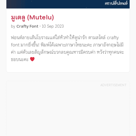
มูเตลู (Mutelu)
by
Crafty Font
•
10 Sep 2023
ฟอนต์ลายเส้นโบราณแต่ใส่หัวทำให้ดูน่ารัก ตามสไตล์ crafty
font มากยิ่งขึ้น! พิมพ์ได้เฉพาะภาษาไทยนะคะ ภาษาอังกฤษไม่มี
ค่า แต่ตัวเลขสัญลักษณ์บวกลบคูณหารมีครบค่า หวังว่าทุกคนจะ
ชอบนะคะ