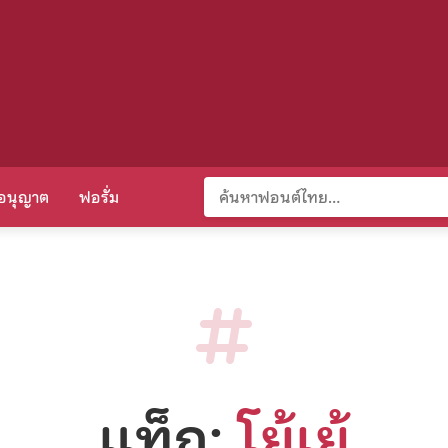
อนุญาต
ฟอรั่ม
แท็ก:
โย้เย้