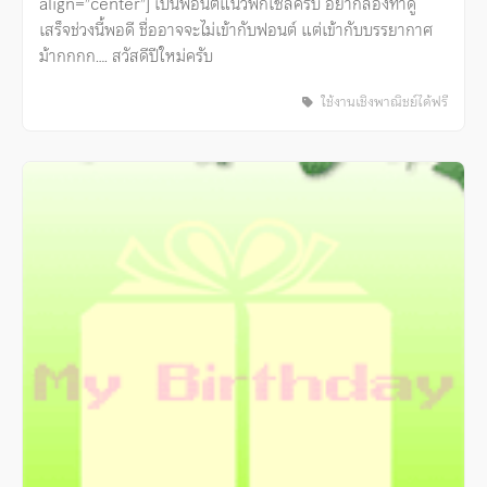
align=”center”] เป็นฟอนต์แนวพิกเซลครับ อยากลองทำดู
เสร็จช่วงนี้พอดี ชื่ออาจจะไม่เข้ากับฟอนต์ แต่เข้ากับบรรยากาศ
ม้ากกกก…. สวัสดีปีใหม่ครับ
ใช้งานเชิงพาณิชย์ได้ฟรี