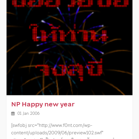
NP Happy new year
01 Jan 2006
[swfobj src=”http://www.f0nt.com/wp-
content/uploads/2009/06/preview102.swf”