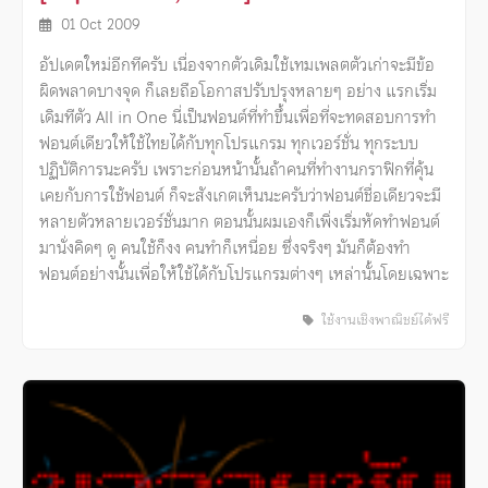
01 Oct 2009
อัปเดตใหม่อีกทีครับ เนื่องจากตัวเดิมใช้เทมเพลตตัวเก่าจะมีข้อ
ผิดพลาดบางจุด ก็เลยถือโอกาสปรับปรุงหลายๆ อย่าง แรกเริ่ม
เดิมทีตัว All in One นี่เป็นฟอนต์ที่ทำขึ้นเพื่อที่จะทดสอบการทำ
ฟอนต์เดียวให้ใช้ไทยได้กับทุกโปรแกรม ทุกเวอร์ชั่น ทุกระบบ
ปฏิบัติการนะครับ เพราะก่อนหน้านั้นถ้าคนที่ทำงานกราฟิกที่คุ้น
เคยกับการใช้ฟอนต์ ก็จะสังเกตเห็นนะครับว่าฟอนต์ชื่อเดียวจะมี
หลายตัวหลายเวอร์ชั่นมาก ตอนนั้นผมเองก็เพิ่งเริ่มหัดทำฟอนต์
มานั่งคิดๆ ดู คนใช้ก็งง คนทำก็เหนื่อย ซึ่งจริงๆ มันก็ต้องทำ
ฟอนต์อย่างนั้นเพื่อให้ใช้ได้กับโปรแกรมต่างๆ เหล่านั้นโดยเฉพาะ
ใช้งานเชิงพาณิชย์ได้ฟรี