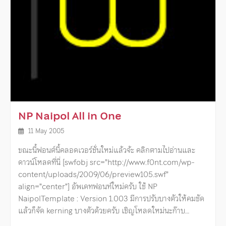
NP Naipol All in One
11 May 2005
ขณะนี้ฟอนต์นี้คลอดเวอร์ชั่นใหม่แล้วจ้ะ คลิกตามไปอ่านและ
ดาวน์โหลดที่นี่ [swfobj src=”http://www.f0nt.com/wp-
content/uploads/2009/06/preview105.swf”
align=”center”] อัพเดทฟอนท์ใหม่ครับ ใช้ NP
NaipolTemplate : Version 1.003 มีการปรับบางตัวให้คมชัด
แล้วก็จัด kerning บางตัวด้วยครับ เชิญโหลดใหม่นะก๊าบ…