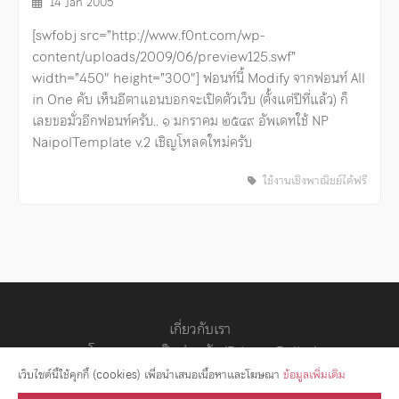
14 Jan 2005
[swfobj src=”http://www.f0nt.com/wp-
content/uploads/2009/06/preview125.swf”
width=”450″ height=”300″] ฟอนท์นี้ Modify จากฟอนท์ All
in One คับ เห็นอีตาแอนบอกจะเปิดตัวเว็บ (ตั้งแต่ปีที่แล้ว) ก็
เลยขอมั่วอีกฟอนท์ครับ.. ๑ มกราคม ๒๕๔๙ อัพเดทใช้ NP
NaipolTemplate v.2 เชิญโหลดใหม่ครับ
ใช้งานเชิงพาณิชย์ได้ฟรี
เกี่ยวกับเรา
นโยบายความเป็นส่วนตัว (Privacy Policy)
สัญญาอนุญาต
เว็บไซต์นี้ใช้คุกกี้ (cookies) เพื่อนำเสนอเนื้อหาและโฆษณา
ข้อมูลเพิ่มเติม