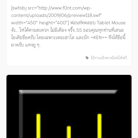
[swfobj src=”http://www.f0nt.com/wp-
content/uploads/2009/06/preview118.swf”
width=”450″ height=”400″] ฟอนท์ทดสอบ Tablet Mouse
จ้ะ… โห่ได้ตามสะดวก ไม่มีเคือง จริ๊ง..55 ขอบคุณทุกท่านที่เสนอ
ไอเดียชื่อครับ โดยเฉพาะเดอะฮาโล และบัก =KEN== จึงได้ชื่อนี้
มาครับ แทงยู ๆ..
ใช้งานเชิงพาณิชย์ได้ฟรี