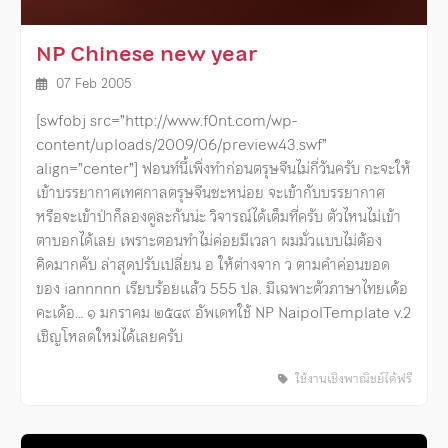
NP Chinese new year
07 Feb 2005
[swfobj src=”http://www.f0nt.com/wp-
content/uploads/2009/06/preview43.swf”
align=”center”] ฟอนท์นี้เพิ่งทำก่อนตรุษจีนไม่กี่วันครับ กะจะให้
เข้าบรรยากาศเทศกาลตรุษจีนซะหน่อย จะเข้ากับบรรยากาศ
หรือจะเข้าป่าก็ลองดูละกันน่ะ วิจารณ์ได้เต็มที่ครับ ตัวไหนไม่เข้า
ตาบอกได้เลย เพราะตอนทำไม่ค่อยมีเวลา ผมมั่วแบบไม่ต้อง
คิดมากคับ ล่าสุดปรับเปลี่ยน อ ให้ต่างจาก ว ตามคำค่อนขอด
ของ iannnnn เรียบร้อยแล้ว 555 ปล. มีเฉพาะตัวภาษาไทยเด้อ
คะเด้อ… ๑ มกราคม ๒๕๔๙ อัพเดทใช้ NP NaipolTemplate v.2
เชิญโหลดใหม่ได้เลยครับ
ใช้งานเชิงพาณิชย์ได้ฟรี