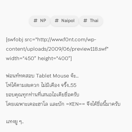
NP
Naipol
Thai
[swfobj src=”http://www.f0nt.com/wp-
content/uploads/2009/06/preview118.swf”
width=”450″ height=”400″]
ฟอนท์ทดสอบ Tablet Mouse จ้ะ…
โห่ได้ตามสะดวก ไม่มีเคือง จริ๊ง..55
ขอบคุณทุกท่านที่เสนอไอเดียชื่อครับ
โดยเฉพาะเดอะฮาโล และบัก =KEN== จึงได้ชื่อนี้มาครับ
แทงยู ๆ..