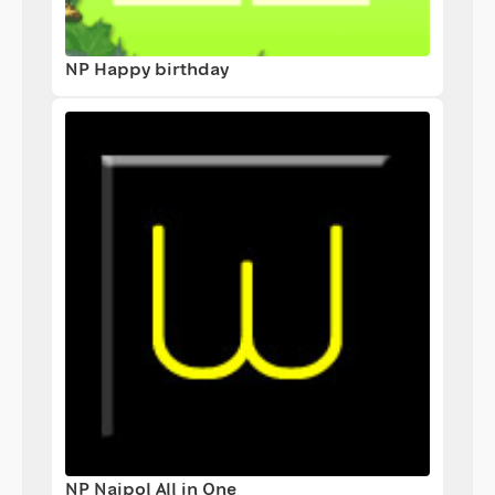
NP Happy birthday
NP Naipol All in One