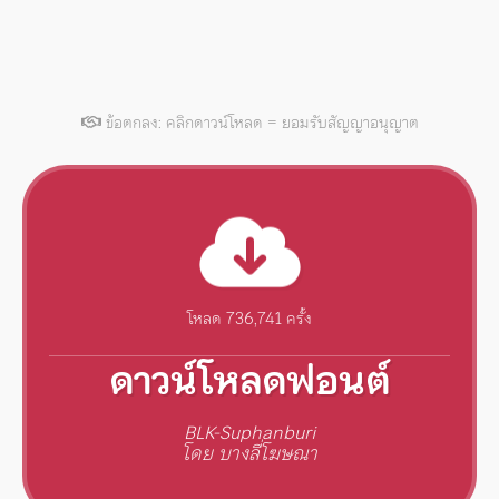
ข้อตกลง: คลิกดาวน์โหลด = ยอมรับสัญญาอนุญาต
โหลด 736,741 ครั้ง
ดาวน์โหลดฟอนต์
BLK-Suphanburi
โดย บางลี่โฆษณา