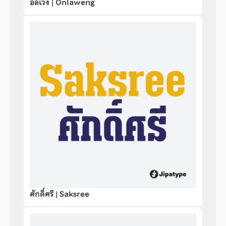
อลเวง | Onlaweng
ศักดิ์ศรี | Saksree