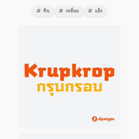
หิน
เหลี่ยม
แข็ง