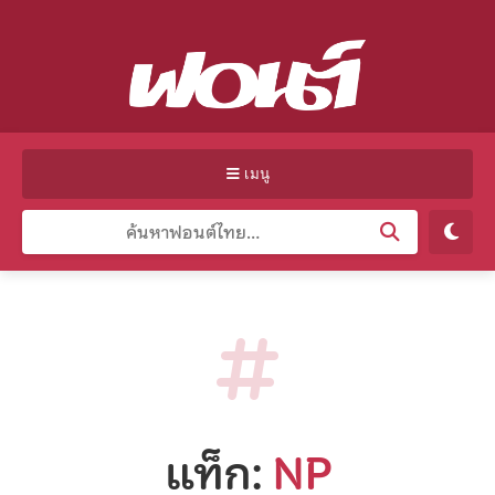
เมนู
แท็ก:
NP