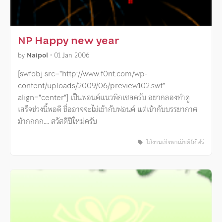
NP Happy new year
by
Naipol
•
01 Jan 2006
[swfobj src=”http://www.f0nt.com/wp-
content/uploads/2009/06/preview102.swf”
align=”center”] เป็นฟอนต์แนวพิกเซลครับ อยากลองทำดู
เสร็จช่วงนี้พอดี ชื่ออาจจะไม่เข้ากับฟอนต์ แต่เข้ากับบรรยากาศ
ม้ากกกก…. สวัสดีปีใหม่ครับ
ใช้งานเชิงพาณิชย์ได้ฟรี