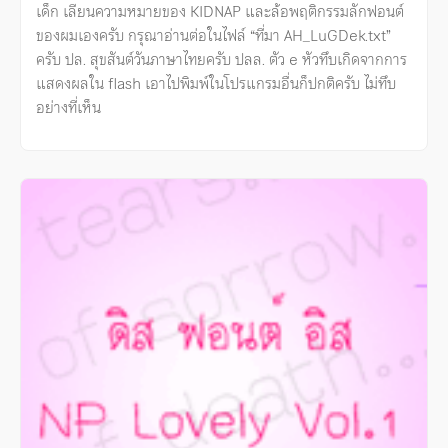
เด็ก เลียนความหมายของ KIDNAP และล้อพฤติกรรมลักฟอนต์
ของผมเองครับ กรุณาอ่านต่อในไฟล์ “ที่มา AH_LuGDek.txt”
ครับ ปล. สุขสันต์วันภาษาไทยครับ ปลล. ตัว e หัวทึบเกิดจากการ
แสดงผลใน flash เอาไปพิมพ์ในโปรแกรมอื่นก็ปกติครับ ไม่ทึบ
อย่างที่เห็น