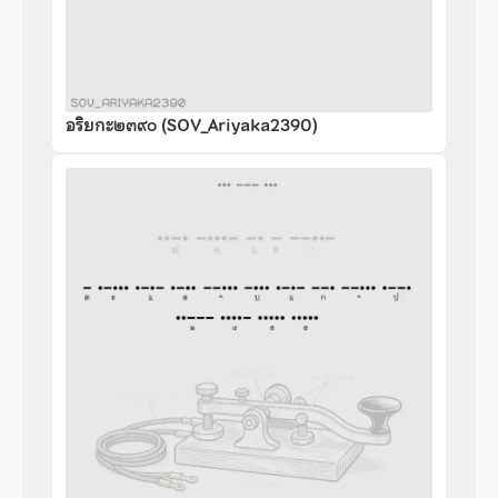
อริยกะ๒๓๙๐ (SOV_Ariyaka2390)