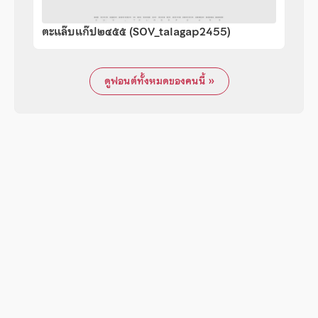
ตะแล๊บแก๊ป๒๔๕๕ (SOV_talagap2455)
ดูฟอนต์ทั้งหมดของคนนี้ »